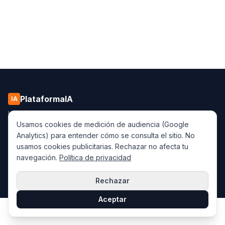
PlataformaIA
IA
IA, low-code/AI y automatización para LatAm y España.
Artículos
Resúmenes IA
Casos de Éxito
Kreante
Usamos cookies de medición de audiencia (Google
Analytics) para entender cómo se consulta el sitio. No
usamos cookies publicitarias. Rechazar no afecta tu
navegación.
Política de privacidad
© 2026 PlataformaIA — Media partenaire de
Kreante
Privacidad
Términos
Rechazar
Aceptar