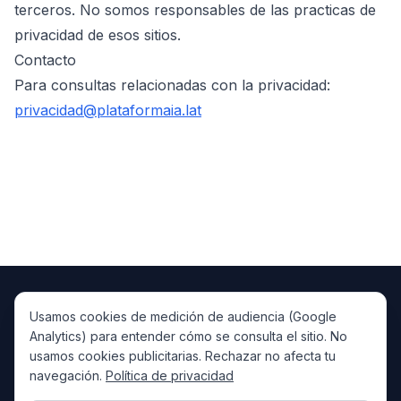
terceros. No somos responsables de las practicas de
privacidad de esos sitios.
Contacto
Para consultas relacionadas con la privacidad:
privacidad@plataformaia.lat
Usamos cookies de medición de audiencia (Google
PlataformaIA
IA
Analytics) para entender cómo se consulta el sitio. No
IA, low-code/AI y automatización para LatAm y España.
usamos cookies publicitarias. Rechazar no afecta tu
Artículos
Resúmenes IA
Casos de Éxito
Kreante
navegación.
Política de privacidad