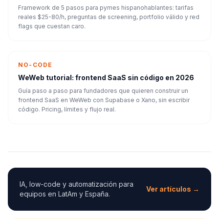
Framework de 5 pasos para pymes hispanohablantes: tarifas
reales $25-80/h, preguntas de screening, portfolio válido y red
flags que cuestan caro.
NO-CODE
WeWeb tutorial: frontend SaaS sin código en 2026
Guía paso a paso para fundadores que quieren construir un
frontend SaaS en WeWeb con Supabase o Xano, sin escribir
código. Pricing, límites y flujo real.
IA, low-code y automatización para
Ver artículos →
equipos en LatAm y España.