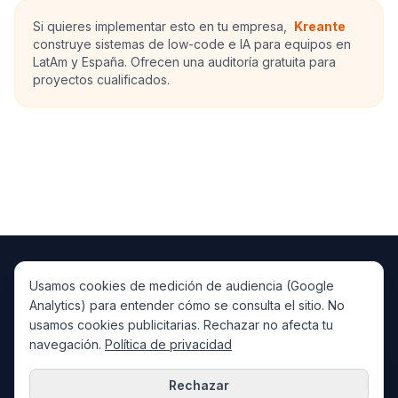
Si quieres implementar esto en tu empresa,
Kreante
construye sistemas de low-code e IA para equipos en
LatAm y España. Ofrecen una auditoría gratuita para
proyectos cualificados.
Usamos cookies de medición de audiencia (Google
PlataformaIA
IA
Analytics) para entender cómo se consulta el sitio. No
IA, low-code/AI y automatización para LatAm y España.
usamos cookies publicitarias. Rechazar no afecta tu
Artículos
Resúmenes IA
Casos de Éxito
Kreante
navegación.
Política de privacidad
×
¿Quieres una evaluación de tu nivel
de madurez en adopción de IA?
Rechazar