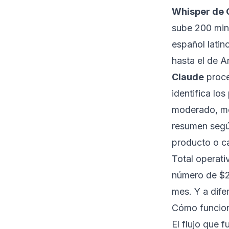
Whisper de 
sube 200 minu
español latin
hasta el de A
Claude
proce
identifica lo
moderado, me
resumen según
producto o ca
Total operati
número de $2
mes. Y a dif
Cómo funcion
El flujo que 