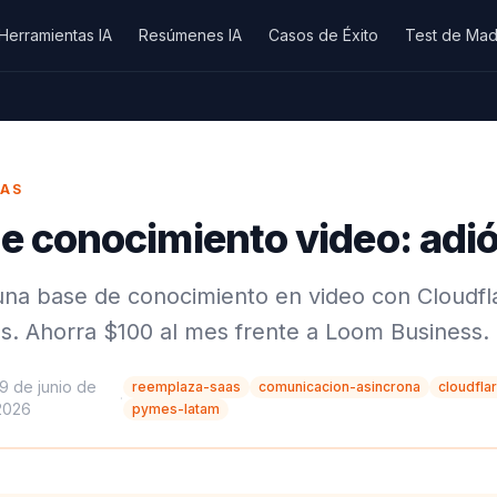
Herramientas IA
Resúmenes IA
Casos de Éxito
Test de Mad
AAS
e conocimiento video: adi
na base de conocimiento en video con Cloudfl
. Ahorra $100 al mes frente a Loom Business.
19 de junio de
reemplaza-saas
comunicacion-asincrona
cloudfla
·
2026
pymes-latam