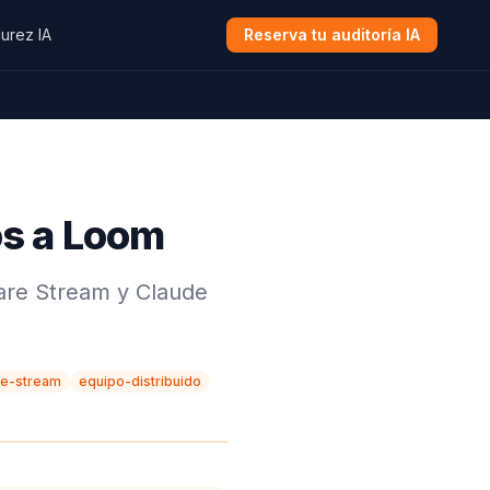
urez IA
Reserva tu auditoría IA
ós a Loom
are Stream y Claude
re-stream
equipo-distribuido