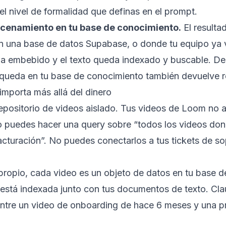
el nivel de formalidad que definas en el prompt.
acenamiento en tu base de conocimiento.
El resulta
 en una base de datos Supabase, o donde tu equipo ya
da embebido y el texto queda indexado y buscable. D
squeda en tu base de conocimiento también devuelve r
importa más allá del dinero
epositorio de videos aislado. Tus videos de Loom no
o puedes hacer una query sobre “todos los videos do
cturación”. No puedes conectarlos a tus tickets de so
propio, cada video es un objeto de datos en tu base 
 está indexada junto con tus documentos de texto. Cl
entre un video de onboarding de hace 6 meses y una p