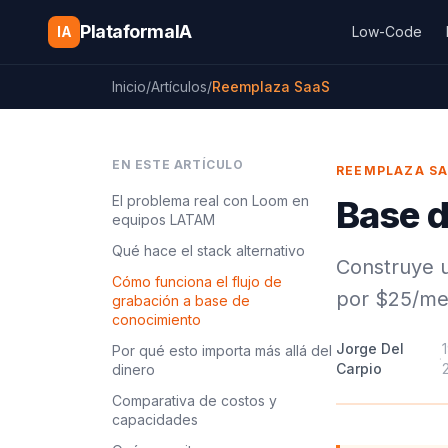
Saltar al contenido
PlataformaIA
IA
Low-Code
Inicio
/
Artículos
/
Reemplaza SaaS
EN ESTE ARTÍCULO
REEMPLAZA S
El problema real con Loom en
Base d
equipos LATAM
Qué hace el stack alternativo
Construye u
Cómo funciona el flujo de
por $25/mes
grabación a base de
conocimiento
Jorge Del
Por qué esto importa más allá del
·
Carpio
dinero
Comparativa de costos y
capacidades