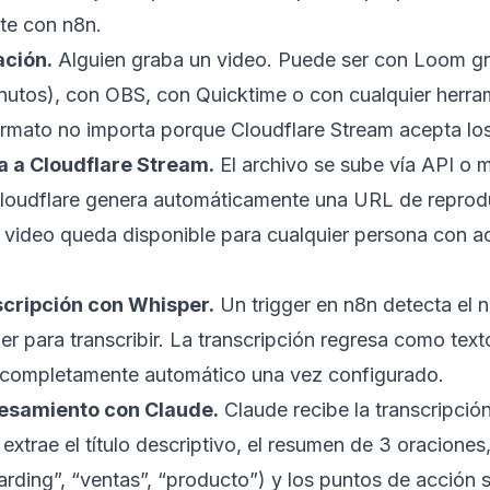
e con n8n.
ación.
Alguien graba un video. Puede ser con Loom grati
inutos), con OBS, con Quicktime o con cualquier herr
formato no importa porque Cloudflare Stream acepta l
a a Cloudflare Stream.
El archivo se sube vía API o 
loudflare genera automáticamente una URL de reprodu
 video queda disponible para cualquier persona con a
scripción con Whisper.
Un trigger en n8n detecta el n
r para transcribir. La transcripción regresa como tex
 completamente automático una vez configurado.
cesamiento con Claude.
Claude recibe la transcripció
 extrae el título descriptivo, el resumen de 3 oraciones
ding”, “ventas”, “producto”) y los puntos de acción s