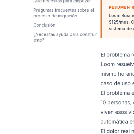
Qué necesitas para empezar
RESUMEN 
Preguntas frecuentes sobre el
Loom Busine
proceso de migración
$125/mes. C
Conclusión
sistema de 
¿Necesitas ayuda para construir
esto?
El problema 
Loom resuelve
mismo horario
caso de uso es
El problema e
10 personas, 
viven esos vi
automática en
El dolor real