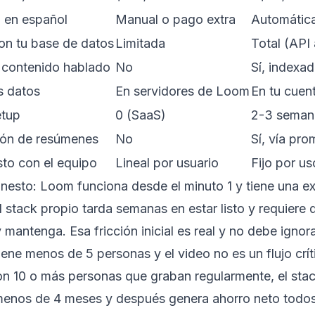
n en español
Manual o pago extra
Automátic
on tu base de datos
Limitada
Total (API 
contenido hablado
No
Sí, indexad
s datos
En servidores de Loom
En tu cuen
etup
0 (SaaS)
2-3 seman
ión de resúmenes
No
Sí, vía pr
sto con el equipo
Lineal por usuario
Fijo por u
onesto: Loom funciona desde el minuto 1 y tiene una e
l stack propio tarda semanas en estar listo y requiere 
y mantenga. Esa fricción inicial es real y no debe ignor
tiene menos de 5 personas y el video no es un flujo cr
n 10 o más personas que graban regularmente, el stac
menos de 4 meses y después genera ahorro neto todos