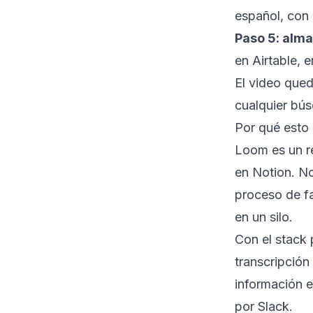
español, con 
Paso 5: alm
en Airtable,
El video que
cualquier bú
Por qué esto 
Loom es un r
en Notion. N
proceso de fa
en un silo.
Con el stack 
transcripción
información 
por Slack.