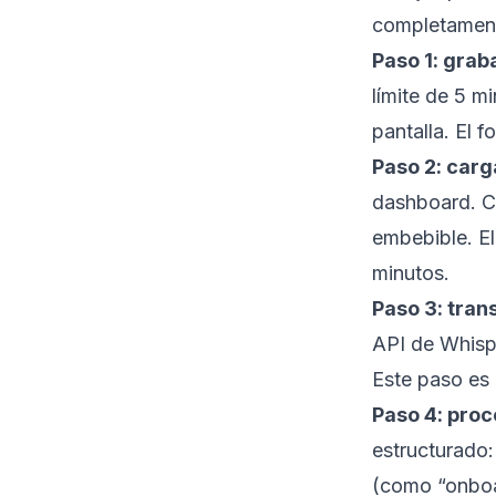
completament
Paso 1: grab
límite de 5 m
pantalla. El 
Paso 2: carg
dashboard. C
embebible. El
minutos.
Paso 3: tran
API de Whispe
Este paso es
Paso 4: pro
estructurado:
(como “onboar