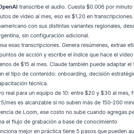
OpenAI
transcribe el audio. Cuesta $0.006 por minuto 
tos de video al mes, eso es $1.20 en transcripciones.
oamericano con sus distintas variantes regionales, de
rgentina, sin configuración adicional.
sa esas transcripciones. Genera resúmenes, extrae eti
s puntos de acción y escribe el índice que hace el vide
nos de $15 al mes. Claude también puede adaptar el t
 el tipo de contenido: onboarding, decisión estratégi
pacitación técnica.
vo real para un equipo de 10: entre $20 y $30 al mes, f
5/mes es alcanzable si no suben más de 150-200 min
erencia de Loom, ese costo no sube cuando agregas pe
a el flujo de grabación a base de conocimiento
funciona mejor en práctica tiene 5 pasos que pueden a