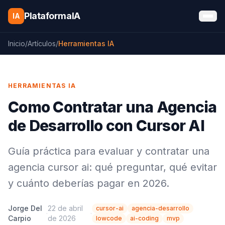
Saltar al contenido
PlataformaIA
IA
Inicio
/
Artículos
/
Herramientas IA
HERRAMIENTAS IA
Como Contratar una Agencia
de Desarrollo con Cursor AI
Guía práctica para evaluar y contratar una
agencia cursor ai: qué preguntar, qué evitar
y cuánto deberías pagar en 2026.
Jorge Del
22 de abril
cursor-ai
agencia-desarrollo
·
·
Carpio
de 2026
lowcode
ai-coding
mvp