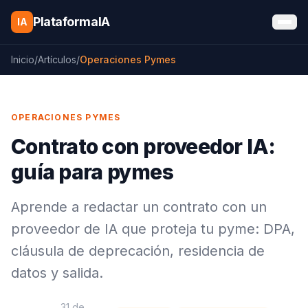
Saltar al contenido
PlataformaIA
IA
Inicio
/
Artículos
/
Operaciones Pymes
OPERACIONES PYMES
Contrato con proveedor IA:
guía para pymes
Aprende a redactar un contrato con un
proveedor de IA que proteja tu pyme: DPA,
cláusula de deprecación, residencia de
datos y salida.
31 de