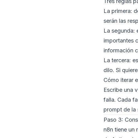
Tres reglas p
La primera: d
serán las res
La segunda: e
importantes c
información 
La tercera: e
dilo. Si quier
Cómo iterar 
Escribe una v
falla. Cada f
prompt de la 
Paso 3: Const
n8n tiene un