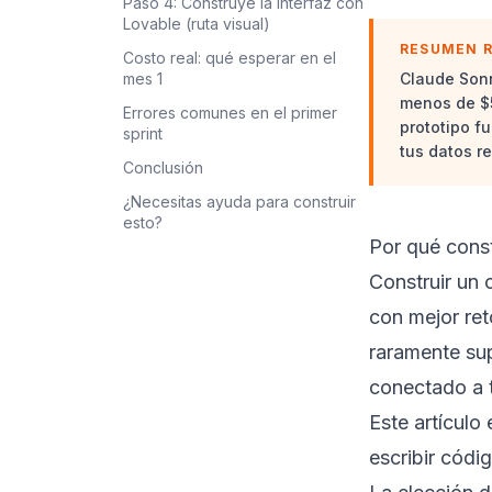
Paso 4: Construye la interfaz con
Lovable (ruta visual)
RESUMEN 
Costo real: qué esperar en el
mes 1
Claude Sonn
menos de $5
Errores comunes en el primer
prototipo f
sprint
tus datos re
Conclusión
¿Necesitas ayuda para construir
esto?
Por qué const
Construir un 
con mejor re
raramente sup
conectado a t
Este artículo
escribir códig