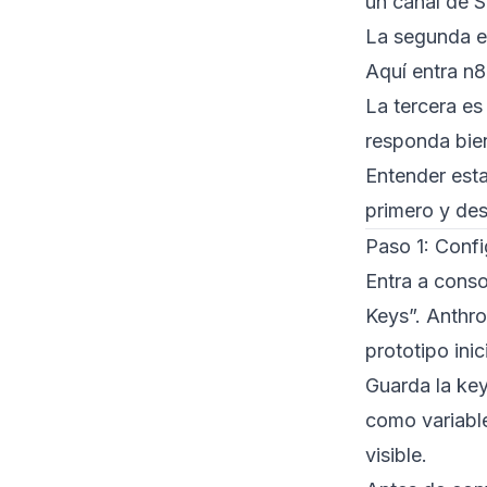
un canal de S
La segunda e
Aquí entra n8
La tercera es
responda bien
Entender esta
primero y de
Paso 1: Confi
Entra a conso
Keys”. Anthro
prototipo inic
Guarda la key
como variable
visible.