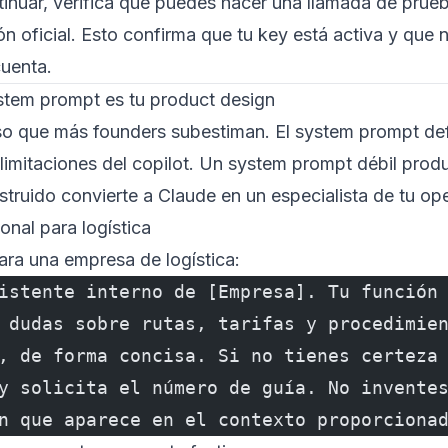
inuar, verifica que puedes hacer una llamada de prue
 oficial. Esto confirma que tu key está activa y que n
cuenta.
stem prompt es tu product design
so que más founders subestiman. El system prompt defi
 limitaciones del copilot. Un system prompt débil prod
truido convierte a Claude en un especialista de tu op
onal para logística
ra una empresa de logística:
istente interno de [Empresa]. Tu función
 dudas sobre rutas, tarifas y procedimie
, de forma concisa. Si no tienes certeza
y solicita el número de guía. No invente
n que aparece en el contexto proporciona