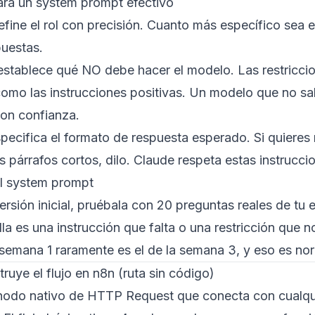
ara un system prompt efectivo
efine el rol con precisión. Cuanto más específico sea e
puestas.
stablece qué NO debe hacer el modelo. Las restriccion
omo las instrucciones positivas. Un modelo que no sa
con confianza.
specifica el formato de respuesta esperado. Si quieres
es párrafos cortos, dilo. Claude respeta estas instrucci
el system prompt
ersión inicial, pruébala con 20 preguntas reales de tu
alla es una instrucción que falta o una restricción que n
semana 1 raramente es el de la semana 3, y eso es nor
ruye el flujo en n8n (ruta sin código)
 nodo nativo de HTTP Request que conecta con cualqui