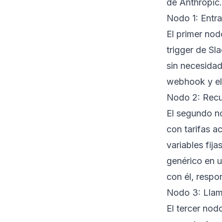
de Anthropic.
Nodo 1: Entr
El primer nod
trigger de Sl
sin necesidad
webhook y el
Nodo 2: Recu
El segundo n
con tarifas a
variables fij
genérico en u
con él, respo
Nodo 3: Llam
El tercer nod