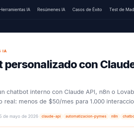
Herramientas IA
Resúmenes IA
Casos de Éxito
Test de Mad
 IA
t personalizado con Claude
n chatbot interno con Claude API, n8n o Lova
o real: menos de $50/mes para 1.000 interaccion
5 de mayo de 2026
·
claude-api
automatizacion-pymes
n8n
chatbo