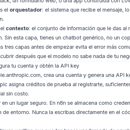
lack, un formulario web, o una app construida con Lov
s el
orquestador
: el sistema que recibe el mensaje, lo
n.
 el
contexto
: el conjunto de información que le das a
. Sin esta capa, tienes un chatbot genérico, no un cop
s tres capas antes de empezar evita el error más común
scubrir después que el modelo no sabe nada de tu neg
gura tu cuenta y obtén la API key
le.anthropic.com, crea una cuenta y genera una API k
pic asigna créditos de prueba al registrarte, suficiente
ial sin costo.
 en un lugar seguro. En n8n se almacena como credenc
 de entorno. Nunca la escribas directamente en el có