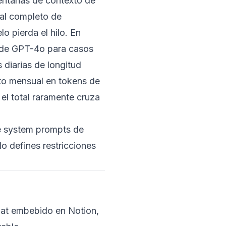
ventanas de contexto de
ual completo de
o pierda el hilo. En
o de GPT-4o para casos
diarias de longitud
to mensual en tokens de
el total raramente cruza
ue system prompts de
o defines restricciones
chat embebido en Notion,