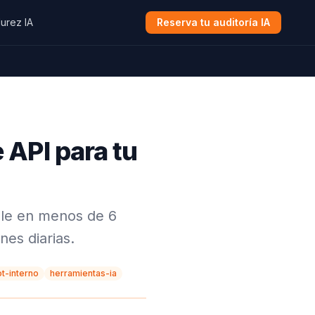
urez IA
Reserva tu auditoría IA
 API para tu
ble en menos de 6
es diarias.
t-interno
herramientas-ia