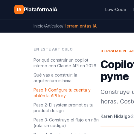
Saltar al contenido
PlataformaIA
IA
Low-Code
Inicio
/
Artículos
/
Herramientas IA
EN ESTE ARTÍCULO
HERRAMIENTAS
Por qué construir un copilot
Copilo
interno con Claude API en 2026
pyme
Qué vas a construir: la
arquitectura mínima
Paso 1: Configura tu cuenta y
Construye u
obtén la API key
horas. Cost
Paso 2: El system prompt es tu
product design
Karen Hidalgo
·
2
Paso 3: Construye el flujo en n8n
(ruta sin código)