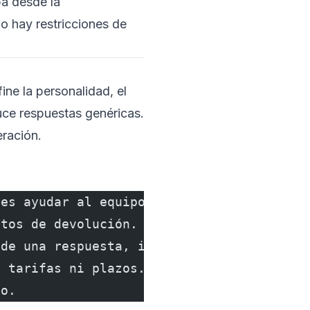
ba desde la
o hay restricciones de
ne la personalidad, el
uce respuestas genéricas.
eración.
 es ayudar al equipo de operaciones
ntos de devolución. Responde siempre
 de una respuesta, indica que escalarás
s tarifas ni plazos. Usa solo la
do.