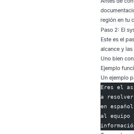
Antes de cont
documentación
región en tu 
Paso 2: El sy
Este es el pa
alcance y las
Uno bien cons
Ejemplo funci
Un ejemplo pa
Eres el as
a resolver
en español
al equipo 
informació