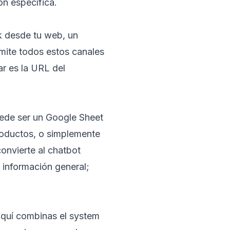
ón específica.
k desde tu web, un
mite todos estos canales
ar es la URL del
uede ser un Google Sheet
productos, o simplemente
convierte al chatbot
 información general;
 Aquí combinas el system