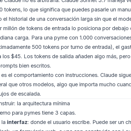
e Claude no es arbitraria. Claude Sonnet 3.7 maneja 
0 tokens, lo que significa que puedes pasarle un man
 el historial de una conversación larga sin que el model
r millón de tokens de entrada lo posiciona por debaj
diana carga. Para una pyme con 1.000 conversaciones 
ximadamente 500 tokens por turno de entrada), el gas
 los $45. Los tokens de salida añaden algo más, pero 
rompts bien escritos.
n es el comportamiento con instrucciones. Claude sig
eral que otros modelos, algo que importa mucho cuand
ujos de escalada.
struir: la arquitectura mínima
terno para pymes tiene 3 capas.
 la
interfaz
: donde el usuario escribe. Puede ser un 