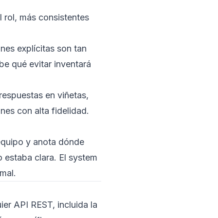
l rol, más consistentes
es explícitas son tan
be qué evitar inventará
 respuestas en viñetas,
ones con alta fidelidad.
 equipo y anota dónde
o estaba clara. El system
mal.
er API REST, incluida la