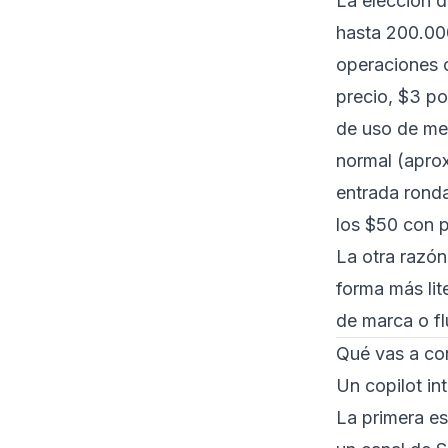
La elección d
hasta 200.00
operaciones o
precio, $3 po
de uso de me
normal (apro
entrada ronda
los $50 con p
La otra razó
forma más lit
de marca o fl
Qué vas a con
Un copilot in
La primera es