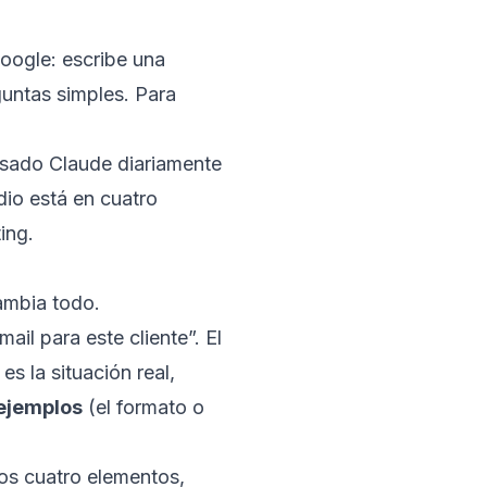
oogle: escribe una
guntas simples. Para
 usado Claude diariamente
dio está en cuatro
ing.
ambia todo.
ail para este cliente”. El
es la situación real,
ejemplos
(el formato o
los cuatro elementos,