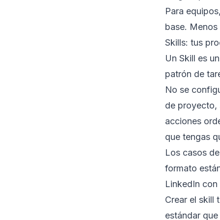
Para equipos
base. Menos t
Skills: tus p
Un Skill es u
patrón de tar
No se configu
de proyecto, 
acciones orde
que tengas qu
Los casos de
formato están
LinkedIn con 
Crear el skil
estándar que 