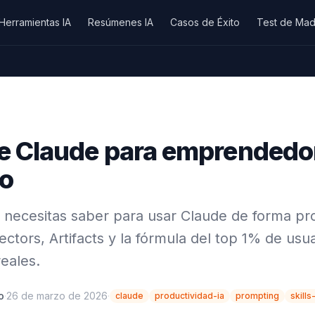
Herramientas IA
Resúmenes IA
Casos de Éxito
Test de Mad
e Claude para emprendedor
to
 necesitas saber para usar Claude de forma prof
ectors, Artifacts y la fórmula del top 1% de usu
reales.
o
·
26 de marzo de 2026
·
claude
productividad-ia
prompting
skills