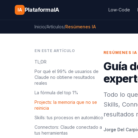
Saltar al contenido
PlataformaIA
IA
Low-Code
Inicio
/
Artículos
/
Resúmenes IA
EN ESTE ARTÍCULO
RESÚMENES IA
TL;DR
Guía d
Por qué el 99% de usuarios de
exper
Claude no obtiene resultados
reales
La fórmula del top 1%
Todo lo que
Projects: la memoria que no se
Skills, Conn
reinicia
resultados 
Skills: tus procesos en automático
Connectors: Claude conectado a
Jorge Del Carpi
tus herramientas