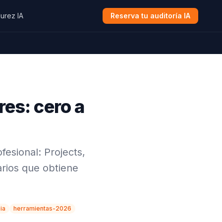
urez IA
Reserva tu auditoría IA
es: cero a
esional: Projects,
arios que obtiene
-ia
herramientas-2026