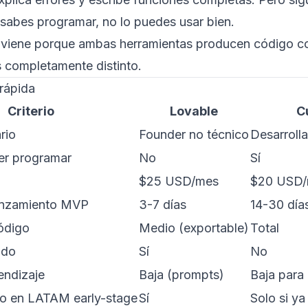
 sabes programar, no lo puedes usar bien.
 viene porque ambas herramientas producen código con
s completamente distinto.
rápida
Criterio
Lovable
C
rio
Founder no técnico
Desarrolla
er programar
No
Sí
$25 USD/mes
$20 USD
anzamiento MVP
3-7 días
14-30 día
código
Medio (exportable)
Total
ido
Sí
No
endizaje
Baja (prompts)
Baja para
 en LATAM early-stage
Sí
Solo si ya