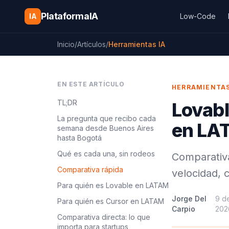
Saltar al contenido
PlataformaIA
IA
Low-Code
Inicio
/
Artículos
/
Herramientas IA
EN ESTE ARTÍCULO
HERRAMIENTAS
TL;DR
Lovabl
La pregunta que recibo cada
en LA
semana desde Buenos Aires
hasta Bogotá
Qué es cada una, sin rodeos
Comparativa
Comparativa rápida
velocidad, 
Para quién es Lovable en LATAM
Jorge Del
9 de
Para quién es Cursor en LATAM
·
Carpio
202
Comparativa directa: lo que
importa para startups