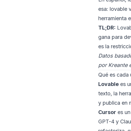
esa: lovable 
herramienta e
TL;DR:
Lovabl
gana para dev
es la restric
Datos basado
por Kreante 
Qué es cada 
Lovable
es u
texto, la he
y publica en 
Cursor
es un
GPT-4 y Claud
refactoriza, 