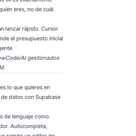
quién eres, no de cuál
n lanzar rápido. Cursor
de el presupuesto inicial
gente.
owCode/AI gestionados
M.
es lo que quieres en
es de datos con Supabase
os de lenguaje como
ador. Autocompleta,
ue siendo un editor de