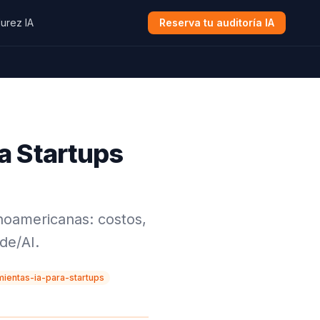
urez IA
Reserva tu auditoría IA
a Startups
inoamericanas: costos,
de/AI.
mientas-ia-para-startups