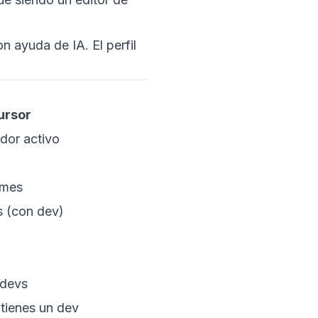
 ayuda de IA. El perfil
ursor
dor activo
/mes
s (con dev)
 devs
 tienes un dev