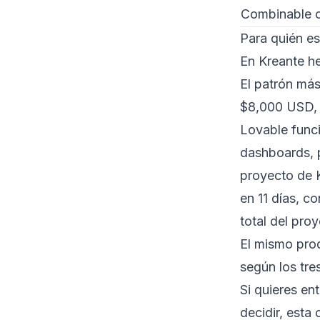
Combinable c
Para quién e
En Kreante h
El patrón más
$8,000 USD, 
Lovable func
dashboards, p
proyecto de 
en 11 días, c
total del pro
El mismo pro
según los tre
Si quieres e
decidir,
esta 