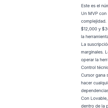
Este es el n
Un MVP con L
complejidad. 
$12,000 y $30
la herramient
La suscripci
marginales. L
operar la her
Control técni
Cursor gana s
hacer cualquie
dependencias 
Con Lovable, 
dentro de la 