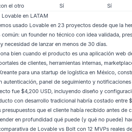
on el otro
Sí
Sí
s Lovable en LATAM
emos usado Lovable en 23 proyectos desde que la herr
 común: un founder no técnico con idea validada, pre
y necesidad de lanzar en menos de 30 días.
iona bien cuando el producto es una aplicación web d
ortales de clientes, herramientas internas, marketplac
Kreante para una startup de logística en México, con
on autenticación, panel de seguimiento y notificaciones
yecto fue $4,200 USD, incluyendo diseño y configurac
ducto con desarrollo tradicional habría costado entr
s presupuestos que el cliente había recibido antes de 
ntender en profundidad qué puede (y qué no puede) ha
comparativa de Lovable vs Bolt con 12 MVPs reales 