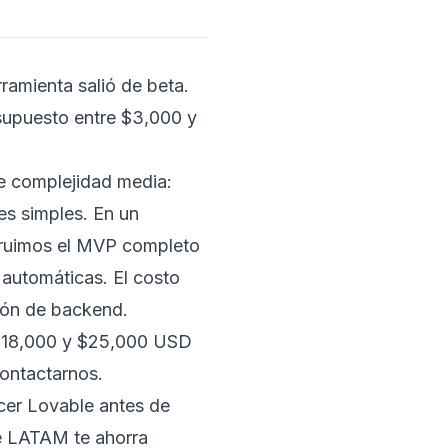
amienta salió de beta.
supuesto entre $3,000 y
e complejidad media:
es simples. En un
struimos el MVP completo
 automáticas. El costo
ión de backend.
e $18,000 y $25,000 USD
contactarnos.
cer Lovable antes de
de LATAM
te ahorra