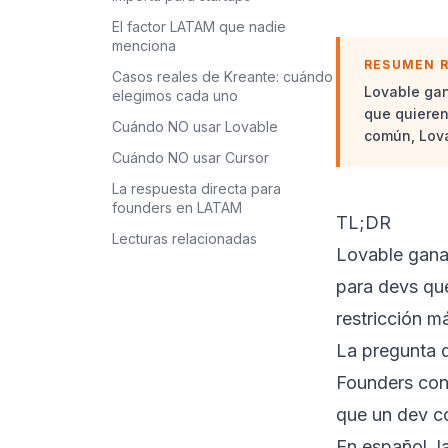
El factor LATAM que nadie
menciona
RESUMEN 
Casos reales de Kreante: cuándo
Lovable gan
elegimos cada uno
que quieren
Cuándo NO usar Lovable
común, Lova
Cuándo NO usar Cursor
La respuesta directa para
founders en LATAM
TL;DR
Lecturas relacionadas
Lovable gana 
para devs que
restricción m
La pregunta 
Founders con 
que un dev c
En español, l