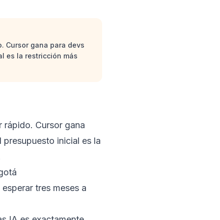
o. Cursor gana para devs
l es la restricción más
r rápido. Cursor gana
presupuesto inicial es la
.
gotá
 esperar tres meses a
as IA es exactamente