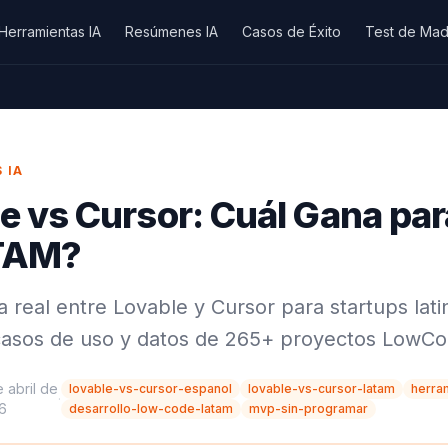
Herramientas IA
Resúmenes IA
Casos de Éxito
Test de Mad
 IA
e vs Cursor: Cuál Gana par
TAM?
 real entre Lovable y Cursor para startups lat
casos de uso y datos de 265+ proyectos LowCo
 abril de
lovable-vs-cursor-espanol
lovable-vs-cursor-latam
herra
·
6
desarrollo-low-code-latam
mvp-sin-programar