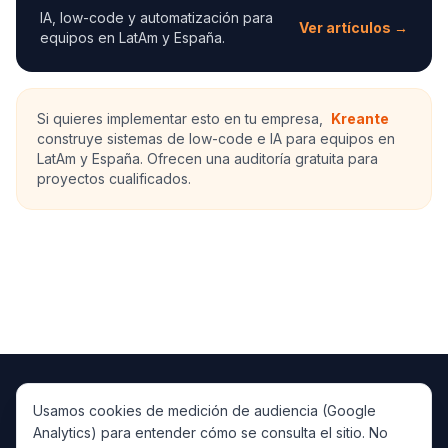
IA, low-code y automatización para
Ver artículos →
equipos en LatAm y España.
Si quieres implementar esto en tu empresa,
Kreante
construye sistemas de low-code e IA para equipos en
LatAm y España. Ofrecen una auditoría gratuita para
proyectos cualificados.
Usamos cookies de medición de audiencia (Google
PlataformaIA
IA
Analytics) para entender cómo se consulta el sitio. No
IA, low-code/AI y automatización para LatAm y España.