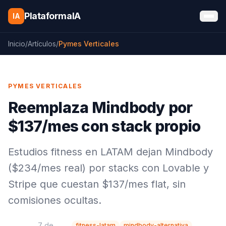
Saltar al contenido
PlataformaIA
IA
Inicio
/
Artículos
/
Pymes Verticales
PYMES VERTICALES
Reemplaza Mindbody por
$137/mes con stack propio
Estudios fitness en LATAM dejan Mindbody
($234/mes real) por stacks con Lovable y
Stripe que cuestan $137/mes flat, sin
comisiones ocultas.
7 de
fitness-latam
mindbody-alternativa