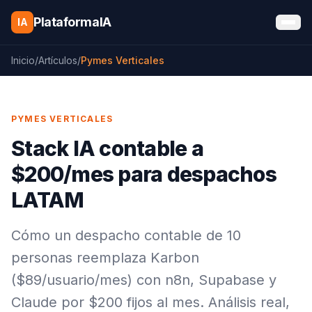
Saltar al contenido
PlataformaIA
IA
Inicio
/
Artículos
/
Pymes Verticales
PYMES VERTICALES
Stack IA contable a
$200/mes para despachos
LATAM
Cómo un despacho contable de 10
personas reemplaza Karbon
($89/usuario/mes) con n8n, Supabase y
Claude por $200 fijos al mes. Análisis real,