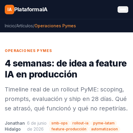
Saltar al contenido
PlataformaIA
IA
Inicio
/
Artículos
/
Operaciones Pymes
OPERACIONES PYMES
4 semanas: de idea a feature
IA en producción
Timeline real de un rollout PyME: scoping,
prompts, evaluación y ship en 28 días. Qué
se atrasó, qué funcionó y qué no repetirías.
Jonathan
6 de junio
smb-ops
rollout-ia
pyme-latam
·
·
Hidalgo
de 2026
feature-producción
automatizacion