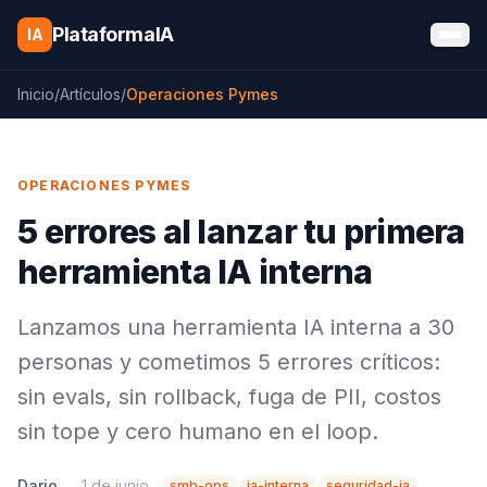
Saltar al contenido
PlataformaIA
IA
Inicio
/
Artículos
/
Operaciones Pymes
OPERACIONES PYMES
5 errores al lanzar tu primera
herramienta IA interna
Lanzamos una herramienta IA interna a 30
personas y cometimos 5 errores críticos:
sin evals, sin rollback, fuga de PII, costos
sin tope y cero humano en el loop.
Dario
1 de junio
smb-ops
ia-interna
seguridad-ia