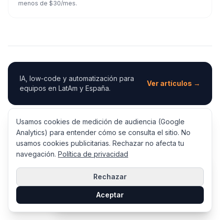
menos de $30/mes.
IA, low-code y automatización para
Ver artículos →
equipos en LatAm y España.
Usamos cookies de medición de audiencia (Google
Si quieres implementar esto en tu empresa,
Kreante
Analytics) para entender cómo se consulta el sitio. No
construye sistemas de low-code e IA para equipos en
usamos cookies publicitarias. Rechazar no afecta tu
LatAm y España. Ofrecen una auditoría gratuita para
navegación.
Política de privacidad
×
proyectos cualificados.
¿Quieres una evaluación de tu nivel
de madurez en adopción de IA?
Rechazar
Hacer el test gratis →
Aceptar