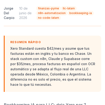
Jorge
10 de
finanzas-pyme
llc-latam
Del
·
junio de
·
n8n-automatizacion
bookkeeping-ia
Carpio
2026
no-code-latam
RESUMEN RÁPIDO
Xero Standard cuesta $42/mes y asume que tus
facturas están en inglés y tu banco es Chase. Un
stack custom con n8n, Claude y Supabase corre
por $35/mes, procesa facturas en español con OCR
automático y se adapta al flujo real de una LLC
operada desde México, Colombia o Argentina. La
diferencia no es solo el precio, es que el sistema
hace lo que tú necesitas.
Bookkeeping IA para LLC: deja Xero por 7