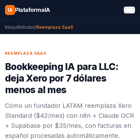
Saltar al contenido
PlataformaIA
IA
Inicio
/
Artículos
/
Reemplaza SaaS
REEMPLAZA SAAS
Bookkeeping IA para LLC:
deja Xero por 7 dólares
menos al mes
Cómo un fundador LATAM reemplaza Xero
Standard ($42/mes) con n8n + Claude OCR
+ Supabase por $35/mes, con facturas en
español procesadas automáticamente.