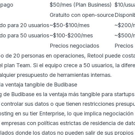
 pago
$50/mes (Plan Business)
$10/usu
Gratuito con open-source
Disponib
do para 20 usuarios
~$50-$100/mes
~$200/
do para 50 usuarios
~$100-$200/mes
~$500/
Precios negociados
Precios
po de 20 personas en operaciones, Retool puede cost
l plan Team. Si el equipo crece a 50 usuarios, la difere
alquier presupuesto de herramientas internas.
 la ventaja tangible de Budibase
ng de Budibase es la ventaja más tangible para start
 controlar sus datos o que tienen restricciones presupu
osting en su tier Enterprise, lo que implica negociació
 empresas con políticas estrictas de residencia de da
lados donde los datos no pueden salir de sus propios