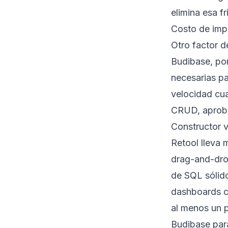
elimina esa fr
Costo de impl
Otro factor d
Budibase, por
necesarias pa
velocidad cu
CRUD, aproba
Constructor v
Retool lleva 
drag-and-dro
de SQL sólido
dashboards c
al menos un p
Budibase para