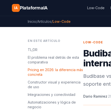
Saltar al contenido
PlataformaIA
IA
Low-Code
Inicio
/
Artículos
/
Low-Code
EN ESTE ARTÍCULO
LOW-CODE
TL;DR
Budiba
El problema real detrás de esta
interna
comparativa
Pricing en 2026: la diferencia más
concreta
Budibase vs
Constructor visual y experiencia
soporte ent
de uso
Integraciones y conectividad
Dario Ramirez
·
2
Automatizaciones y lógica de
negocio