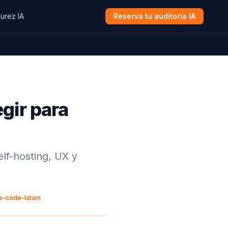
urez IA
Reserva tu auditoría IA
gir para
lf-hosting, UX y
w-code-latam