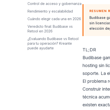
Control de acceso y gobernanza
Rendimiento y escalabilidad
RESUMEN 
Budibase ga
Cuándo elegir cada una en 2026
sin licenci
Veredicto final: Budibase vs
elección de
Retool en 2026
¿Evaluando Budibase vs Retool
para tu operación? Kreante
puede ayudarte
TL;DR
Budibase gana
hosting sin l
soporte. La e
El problema r
Construir int
técnica acum
existen exact