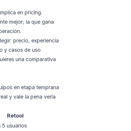
mplica en pricing.
nte mejor; la que gana
peración.
gir: precio, experiencia
so y casos de uso
quieres una comparativa
equipos en etapa temprana
al y vale la pena verla
Retool
a 5 usuarios