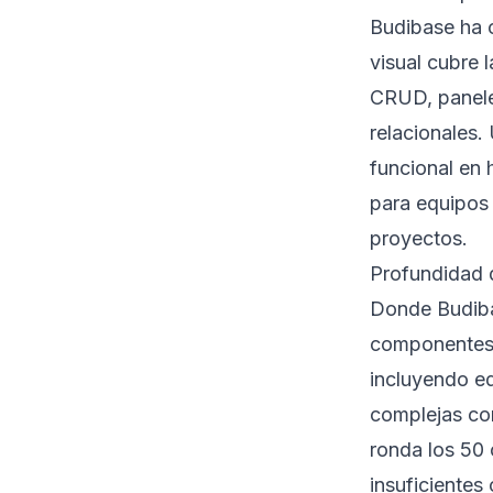
Budibase ha c
visual cubre l
CRUD, panele
relacionales.
funcional en 
para equipos 
proyectos.
Profundidad 
Donde Budibas
componentes 
incluyendo ed
complejas co
ronda los 50 
insuficientes