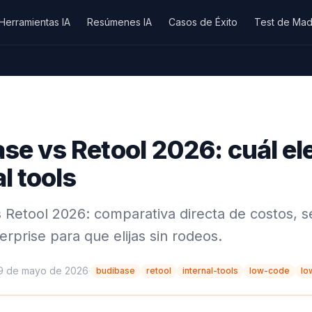
Herramientas IA
Resúmenes IA
Casos de Éxito
Test de Mad
se vs Retool 2026: cuál ele
l tools
 Retool 2026: comparativa directa de costos, se
erprise para que elijas sin rodeos.
9 de mayo de 2026
·
budibase
retool
internal-tools
low-code
lo