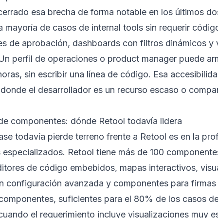
errado esa brecha de forma notable en los últimos do
a mayoría de casos de internal tools sin requerir código
s de aprobación, dashboards con filtros dinámicos y 
 Un perfil de operaciones o product manager puede ar
horas, sin escribir una línea de código. Esa accesibilid
donde el desarrollador es un recurso escaso o compart
de componentes: dónde Retool todavía lidera
e todavía pierde terreno frente a Retool es en la pr
especializados. Retool tiene más de 100 componentes
itores de código embebidos, mapas interactivos, visu
n configuración avanzada y componentes para firmas d
componentes, suficientes para el 80% de los casos de 
 cuando el requerimiento incluye visualizaciones muy e