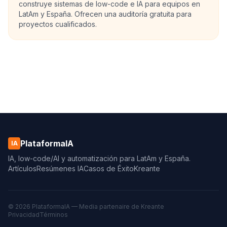
construye sistemas de low-code e IA para equipos en
LatAm y España. Ofrecen una auditoría gratuita para
proyectos cualificados.
PlataformaIA
IA
IA, low-code/AI y automatización para LatAm y España.
Artículos
Resúmenes IA
Casos de Éxito
Kreante
© 2026 PlataformaIA — Media partenaire de
Kreante
Privacidad
Términos