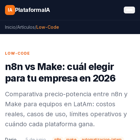
Saltar al contenido
PlataformaIA
IA
Inicio
/
Artículos
/
Low-Code
LOW-CODE
n8n vs Make: cuál elegir
para tu empresa en 2026
Comparativa precio-potencia entre n8n y
Make para equipos en LatAm: costos
reales, casos de uso, límites operativos y
cuándo cada plataforma gana.
Dario
5 de junio
n8n
make
automatizacion-latam