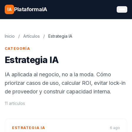
Saltar al contenido
PlataformaIA
IA
Inicio
/
Artículos
/
Estrategia IA
CATEGORÍA
Estrategia IA
IA aplicada al negocio, no a la moda. Cómo
priorizar casos de uso, calcular ROI, evitar lock-in
de proveedor y construir capacidad interna.
11 artículos
ESTRATEGIA IA
6 ago