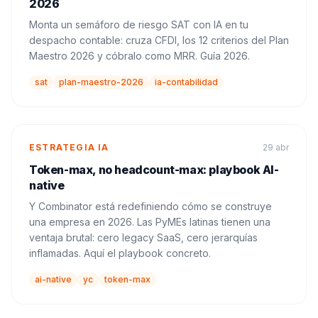
2026
Monta un semáforo de riesgo SAT con IA en tu
despacho contable: cruza CFDI, los 12 criterios del Plan
Maestro 2026 y cóbralo como MRR. Guía 2026.
sat
plan-maestro-2026
ia-contabilidad
ESTRATEGIA IA
29 abr
Token-max, no headcount-max: playbook AI-
native
Y Combinator está redefiniendo cómo se construye
una empresa en 2026. Las PyMEs latinas tienen una
ventaja brutal: cero legacy SaaS, cero jerarquías
inflamadas. Aquí el playbook concreto.
ai-native
yc
token-max