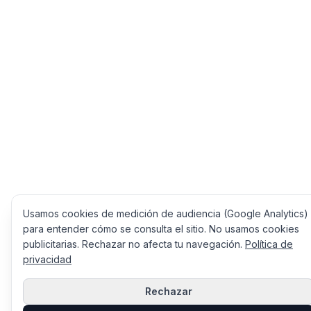
Usamos cookies de medición de audiencia (Google Analytics)
para entender cómo se consulta el sitio. No usamos cookies
publicitarias. Rechazar no afecta tu navegación.
Política de
privacidad
¿Quieres una evaluación de tu nivel
de madurez en adopción de IA?
Rechazar