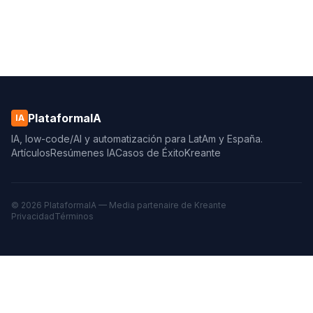
PlataformaIA
IA
IA, low-code/AI y automatización para LatAm y España.
Artículos
Resúmenes IA
Casos de Éxito
Kreante
© 2026 PlataformaIA — Media partenaire de
Kreante
Privacidad
Términos