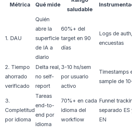
Métrica
Qué mide
Instrumenta
saludable
Quién
abre la
60%+ del
Logs de auth
1. DAU
superficie
target en 90
encuestas
de IA a
días
diario
2. Tiempo
Delta real,
3-10 hs/sem
Timestamps 
ahorrado
no self-
por usuario
sample de 10
verificado
report
activo
Tareas
3.
70%+ en cada
Funnel tracki
end-to-
Completitud
idioma del
separado ES 
end por
por idioma
workflow
EN
idioma