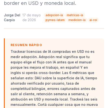
border en USD y moneda local.
Jorge Del
17 de mayo
adopcion-ia
metricas-ia
·
·
Carpio
de 2026
pymes-latam
medicion-ia
ai-roi
RESUMEN RÁPIDO
Trackear licencias de IA compradas en USD no es
medir adopción. Adopción real significa que tu
equipo elige el flujo con IA antes que el manual
porque les mejora el trabajo, en español Y en
inglés si operás cross-border. Las 6 métricas que
señalan esto: DAU sobre la superficie de IA, tiempo
ahorrado verificado por usuario, tasa de
completitud bilingüe, errores capturados antes de
salir al cliente, retención semana a semana, y
atribución en USD y moneda local. Trackeá las seis
mensualmente. Cortá cualquier cosa que no mueva