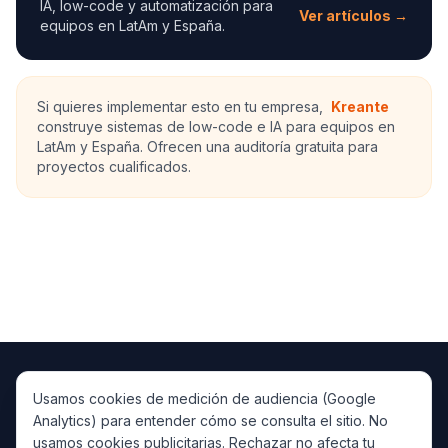
IA, low-code y automatización para
Ver artículos →
equipos en LatAm y España.
Si quieres implementar esto en tu empresa,
Kreante
construye sistemas de low-code e IA para equipos en
LatAm y España. Ofrecen una auditoría gratuita para
proyectos cualificados.
Usamos cookies de medición de audiencia (Google
PlataformaIA
IA
Analytics) para entender cómo se consulta el sitio. No
IA, low-code/AI y automatización para LatAm y España.
usamos cookies publicitarias. Rechazar no afecta tu