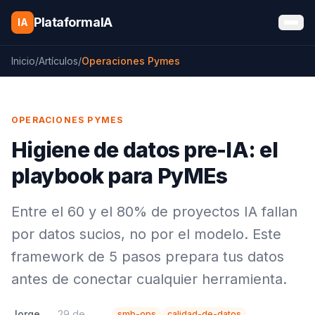
Saltar al contenido
PlataformaIA
IA
Inicio
/
Artículos
/
Operaciones Pymes
OPERACIONES PYMES
Higiene de datos pre-IA: el
playbook para PyMEs
Entre el 60 y el 80% de proyectos IA fallan
por datos sucios, no por el modelo. Este
framework de 5 pasos prepara tus datos
antes de conectar cualquier herramienta.
Jorge
29 de
smb-ops
calidad-de-datos