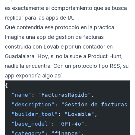
es exactamente el comportamiento que se busca
replicar para las apps de IA.
Qué contendría ese protocolo en la práctica
Imagina una app de gestión de facturas
construida con Lovable por un contador en
Guadalajara. Hoy, si no la sube a Product Hunt,
nadie la encuentra. Con un protocolo tipo RSS, su
app expondría algo así:
{
  "name"
: 
"FacturasRápido"
,
  "description"
: 
"Gestión de facturas p
  "builder_tool"
: 
"Lovable"
,
  "base_model"
: 
"GPT-4o"
,
  "category"
: 
"finance"
,