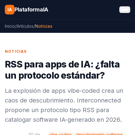
Saltar al contenido
PlataformaIA
IA
Inicio
/
Artículos
/
Noticias
NOTICIAS
RSS para apps de IA: ¿falta
un protocolo estándar?
La explosión de apps vibe-coded crea un
caos de descubrimiento. Interconnected
propone un protocolo tipo RSS para
catalogar software IA-generado en 2026.
30 de
vibe-coding
descubrimiento-software