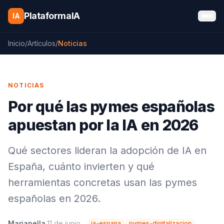
Saltar al contenido
PlataformaIA
IA
Inicio
/
Artículos
/
Noticias
NOTICIAS
Por qué las pymes españolas
apuestan por la IA en 2026
Qué sectores lideran la adopción de IA en
España, cuánto invierten y qué
herramientas concretas usan las pymes
españolas en 2026.
Marianella
11 de junio
ia-espana
pymes-digitalizacion