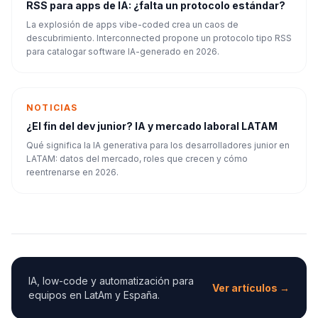
RSS para apps de IA: ¿falta un protocolo estándar?
La explosión de apps vibe-coded crea un caos de
descubrimiento. Interconnected propone un protocolo tipo RSS
para catalogar software IA-generado en 2026.
NOTICIAS
¿El fin del dev junior? IA y mercado laboral LATAM
Qué significa la IA generativa para los desarrolladores junior en
LATAM: datos del mercado, roles que crecen y cómo
reentrenarse en 2026.
IA, low-code y automatización para
Ver artículos →
equipos en LatAm y España.