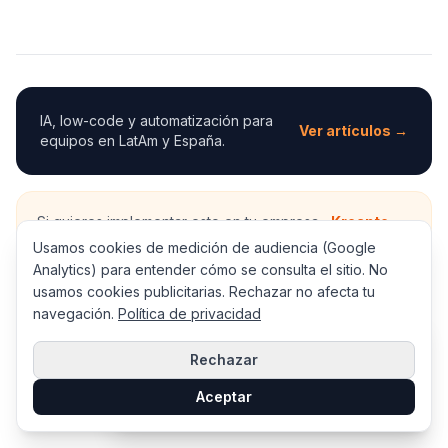
IA, low-code y automatización para
Ver artículos →
equipos en LatAm y España.
Si quieres implementar esto en tu empresa,
Kreante
construye sistemas de low-code e IA para equipos en
Usamos cookies de medición de audiencia (Google
LatAm y España. Ofrecen una auditoría gratuita para
Analytics) para entender cómo se consulta el sitio. No
proyectos cualificados.
usamos cookies publicitarias. Rechazar no afecta tu
navegación.
Política de privacidad
×
¿Quieres una evaluación de tu nivel
de madurez en adopción de IA?
Rechazar
Hacer el test gratis →
Aceptar