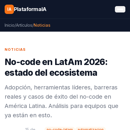
Saltar al contenido
PlataformaIA
IA
Inicio
/
Artículos
/
Noticias
NOTICIAS
No-code en LatAm 2026:
estado del ecosistema
Adopción, herramientas líderes, barreras
reales y casos de éxito del no-code en
América Latina. Análisis para equipos que
ya están en esto.
15 de
no-code-latam
automatizacion